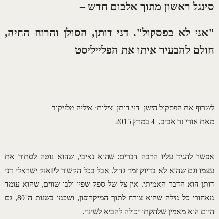
סינגל ראשון מתוך אלבום חדש –
"אני לא בפסקול". דני דותן, הסולן והרוח החיה,
חולם להבעיר איתו את הפלייליסט
לשרוף את הפסקול הישן. דני דותן. צילום: איליה מלניקוב
מאת אורי זר אביב, 4 במרץ 2015
אפשר להגיד עליו הרבה דברים: שהוא נאיבי, שהוא נוטה לסתור את
עצמו וגם שהוא לא בדיוק זמר גדול. אבל בכל הקשור לPאנק ישראלי דני
דותן הוא הדבר האמיתי. אין צל של ספק שפיו ולבו שווים, שהוא עומד
מאחורי כל מילה שהוא צורח לתוך המיקרופון, ושכמו בשנות ה־80, גם
היום הוא מאמין שלהקתו יכולה להביא לשינוי.