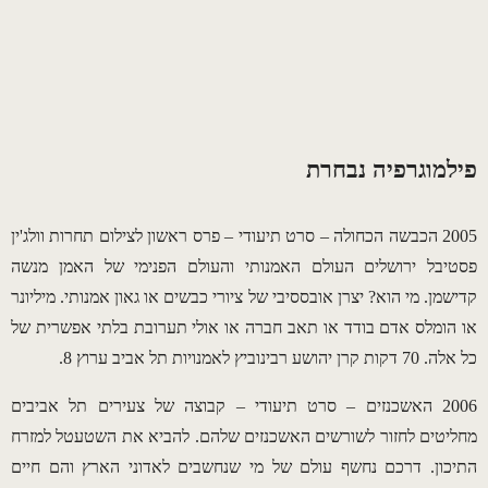
פילמוגרפיה נבחרת
2005 הכבשה הכחולה – סרט תיעודי – פרס ראשון לצילום תחרות וולג'ין
פסטיבל ירושלים העולם האמנותי והעולם הפנימי של האמן מנשה
קדישמן. מי הוא? יצרן אובססיבי של ציורי כבשים או גאון אמנותי. מיליונר
או הומלס אדם בודד או תאב חברה או אולי תערובת בלתי אפשרית של
כל אלה. 70 דקות קרן יהושע רבינוביץ לאמנויות תל אביב ערוץ 8.
2006 האשכנזים – סרט תיעודי – קבוצה של צעירים תל אביבים
מחליטים לחזור לשורשים האשכנזים שלהם. להביא את השטעטל למזרח
התיכון. דרכם נחשף עולם של מי שנחשבים לאדוני הארץ והם חיים