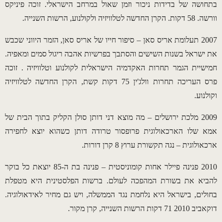
בתחושה של בדידות ניכור וזמן שאול במרחב הישראלי. זוכה פיניקס
וורשה. 58 דקות. הקרן החדשה לטלוויזיה ולקולנוע, הרשות השנייה.
2007 תעלומת אריס סאן – סיפור חייו של אריס סאן, הזמר היווני שכבש
את ישראל בשנות השישים והסתבך בפרשיות אהבה ריגול סמים ומאפיה.
חמישיית הגמר תחרות האקדמיה הישראלית לקולנוע וטלוויזיה . זוכה
פרס העריכה תחרות וולג'ין 75 דקות קשת, הקרן החדשה לטלוויזיה
וקולנוע.
2009 מלכת ירושלים – מה מוצא דני דותן סולן הקליק בתוך הבית של
אמא שלו הארכאולוגית פרופסור טרודה דותן כשהוא יוצא לחפירה
ארכאולוגית – נגה תקשורת ערוץ 8 קרן דורות.
2010 פנינה פיילר אחות קומוניסטית – פנינה בת ה-85 יוצאת כל בוקר
להביא את בשורת המהפכה לעולם. ברשות הפלסטינית היא מטפלת
בחולים, בישראל היא נלחמת נגד הממשלה, ויש גם מחיר לאידאולוגיה.
דוקאביב 2010 71 דקות הרשות השנייה, קרן מקור.