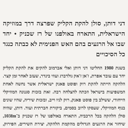
דני דותן, סולן להקת הקליק שפרצה דרך במוזיקה
הישראלית, התארח באולפנו של רז שכניק • יחד
שבו אל הרגעים בהם האש הפנימית לא כבתה כנגד
כל הסיכויים
בשנת 1980 החליטו דני דותן ואלי אברמוב להקים את להקת הקליק
יחד עם עובד אפרת, ז'אן ז'אק גולדברג ועוזי בינדר, שעזב לאחר זמן קצר.
הלהקה הייתה להקת רוק ופוסט פאנק ישראלית אשר נחשה לאחת
המשפיעות בישראל וזכתה להצלחה רבה. זאת בזכות סגנונה המוזיקלי
הייחודי, ששילב בין פוסט פאנק, רוק לניו וייב, ובזכות שיריה, שהיו שונים
בנוף המוזיקלי, שעסקו לרוב בסמים, ביקורת חברתית ועוד. דותן, שהיה
סולן הלהקה בכל הרכביה, התארח באולפנו של רז שכניק ב־103fm,
שיחזר את הרגעים הגדולים מהקמת הלהקה, יצירת השירים, הפירוק,