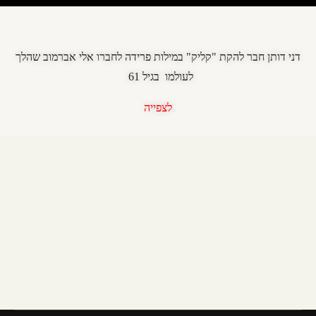
5
2:45
הקליק - זרע ניוון
דני דותן חבר להקת "קליק" במילות פרידה לחברו אלי אברמוב שהלך
לעולמו בגיל 61
4:41
הקליק - צלקת קטנה
לצפייה