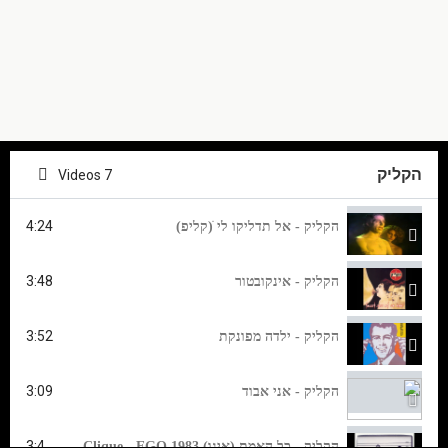
הקליק
7 Videos
4:24
הקליק - אל תדליקו לי ׁ(קליפ)
3:48
הקליק - אינקובטור
3:52
הקליק - ילדה מפונקת
3:09
הקליק - אני אבוד
3:4
הקליק - כל האמת (איגו) The Clique - EGO 1983