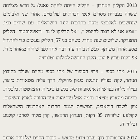
2013 הקליק האחרון – הקליק הייתה להקת פאנק/ גל חדש מצליחה
ששרה בעברית מסרים אנטי חברתיים ופוליטיים. אחרי שני אלבומים
שנחשבים לאלבומי מופת בתרבות הנגד הישראלית, עם שירים כמו,
"אמא אני לא רוצה להיגמל ", "אל תדליקו לי נר" ו"אינקובטור" הקליק
התפרקה. שלושים שנה אחרי, כשהם בני 57, הקליק נפגשים כדי להתחיל
מסע אחרון משותף, לעשות ביחד עוד דבר אחד לפני שיהיה מאוחר מידי.
93 דקות ערוץ 8 הוט, הקרן החדשה לקולנוע וטלוויזיה.
2015 מתי כספי – וידוי הסיפור של מתי כספי מהיום שנולד בקיבוץ
חניתה, לקה בפוליו ונתגלה כגאון מוזיקלי, דרך עליה מטאורית כיוצר,
נפילה מלווה בפרשיות אינסופיות של, בלשים ביגמיה, התמוטטות כלכלית,
בריחה מהארץ מציאת נחמה אצל עדי יהווה ועד החזרה לארץ והשיקום.
ציון לשבח דוקאביב, חמישיית הגמר תחרות האקדמיה הישראלית
לקולנוע וטלוויזיה 85 דקות, הערוץ הראשון, קרן מקור לסרטי קולנוע
וטלוויזיה.
2017 זהר ארגוב סוף עצוב וידוע מראש – סיפור החיים של זוהר ארגוב